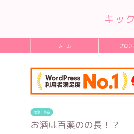
キッ
ホーム
プロフ
健康・美容
お酒は百薬のの長！？