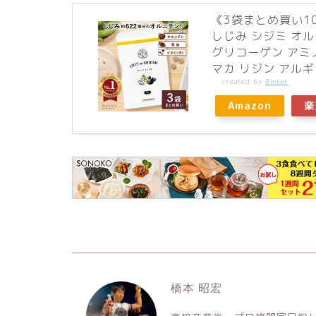
《3袋まとめ買い10
しじみ シジミ オル
グリコーゲン アミ
マカ リジン アルギ
created by
Rinker
Amazon
楽
橋本 昭宏