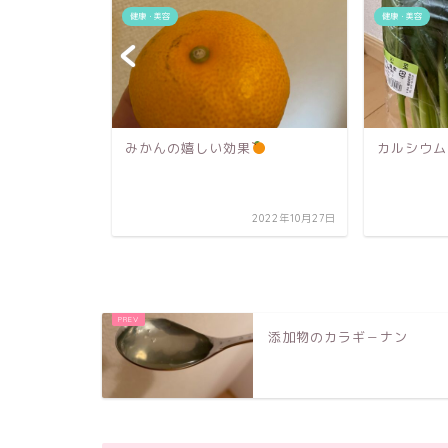
健康・美容
健康・美容
果
カルシウムおすすめ野菜
奇跡の歯
2022年10月27日
2022年8月24日
添加物のカラギ－ナン