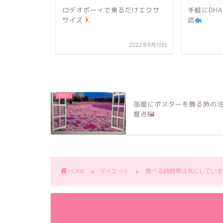
ダイエット
ロデオボーイで乗るだけエクサ
手軽にDH
サイズ
詰
2022年11月27日
2022年9月10日
部屋にポスターを飾る時の
意点🖼
HOME
ダイエット
食べる時間帯は気にしていま