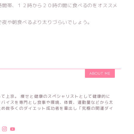
時間帯、１２時から２０時の間に食べるのをオススメ
で夜や朝食べるより太りづらいでしょう。
ABOUT ME
して上京。 痩せと健康のスペシャリストとして健康的に
ドバイスを専門とし食事や環境、体質、運動量などから太
止め数多くのダイエット成功者を輩出し「究極の開運ダイ
。