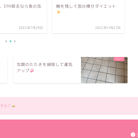
A、EPA取るなら魚の缶
胸を残して部分痩せダイエット
ロ
サ
2022年7月29日
2022年11月27日
注
玄関のたたきを掃除して運気
アップ
すか？