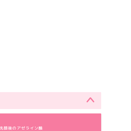
デオボーイで乗るだけエクサ
手軽にDHA、EPA取るなら魚の缶
イズ
詰
2022年9月10日
2022年7月29
洗顔後のアゼライン酸