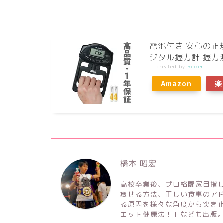
電池付き 安心の正
ジタル握力計 握力
created by
Rinker
Amazon
楽
橋本 昭宏
高校卒業後、プロ格闘家目指
痩せる方法、正しい食事のア
る原因を様々な角度から突き
エット健康法！」なども出版