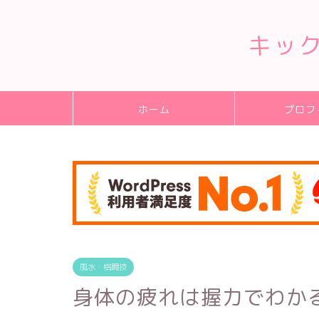
キッ
ホーム
プロフ
風水・格闘技
身体の疲れは握力でわか