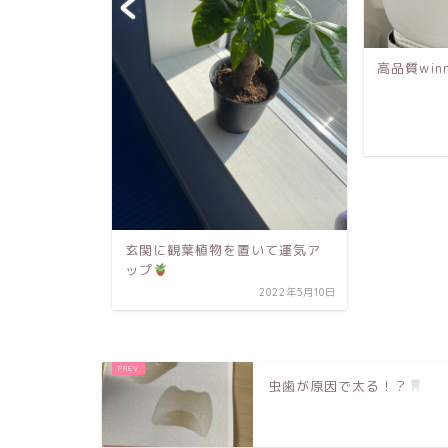
高品質winningグローブ
女性の美
ォーツ
2022年5月30日
置いて運気ア
2022年5月10日
虫歯が原因で太る！？