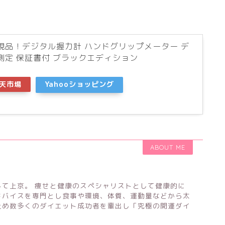
規品！デジタル握力計 ハンドグリップメーター デ
測定 保証書付 ブラックエディション
天市場
Yahooショッピング
ABOUT ME
して上京。 痩せと健康のスペシャリストとして健康的に
ドバイスを専門とし食事や環境、体質、運動量などから太
止め数多くのダイエット成功者を輩出し「究極の開運ダイ
。