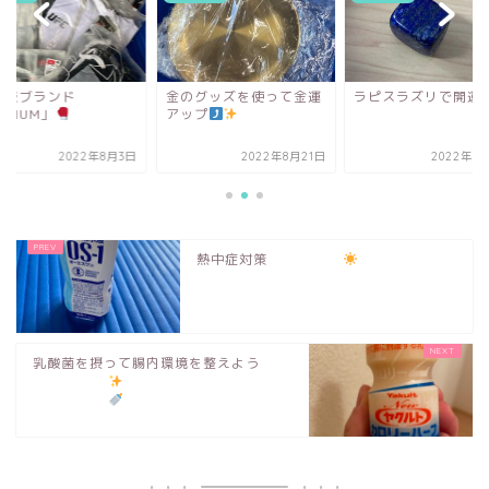
闘技ブランド
金のグッズを使って金運
ラピスラズリで開運
ENUM」
アップ
2022年8月3日
2022年8月21日
2022年1
熱中症対策
乳酸菌を摂って腸内環境を整えよう