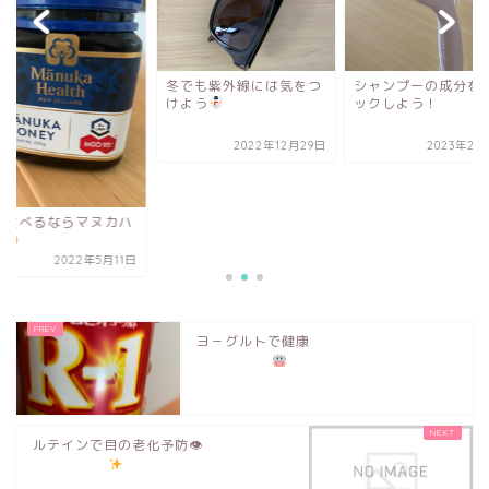
冬でも紫外線には気をつ
シャンプーの成分を
けよう
ックしよう！
2022年12月29日
2023年2月
蜜食べるならマヌカハ
ー
2022年5月11日
ヨ－グルトで健康
ルテインで目の老化予防👁