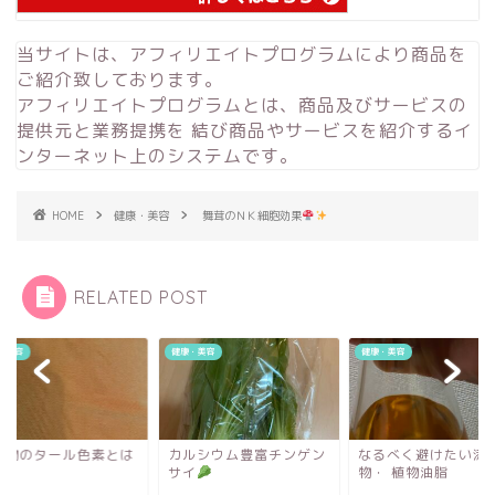
当サイトは、アフィリエイトプログラムにより商品を
ご紹介致しております。
アフィリエイトプログラムとは、商品及びサービスの
提供元と業務提携を 結び商品やサービスを紹介するイ
ンターネット上のシステムです。
HOME
健康・美容
舞茸のＮＫ細胞効果
RELATED POST
・美容
健康・美容
健康・美容
加物のタール色素とは
カルシウム豊富チンゲン
なるべく避けたい添
サイ
物・ 植物油脂